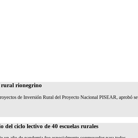
 rural rionegrino
royectos de Inversión Rural del Proyecto Nacional PISEAR, aprobó seis
del ciclo lectivo de 40 escuelas rurales
s de un año de pandemia fue especialmente conmovedor para todos.